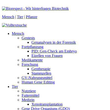
Mensch
|
Tier
|
Pflanze
Mensch
Gentests
Genanalysen in der Forensik
Fortpflanzung
PID: Gen-Check am Embryo
Eizellen von Frauen
Medikamente
Forschung
Gentherapie
Stammzellen
GV-Nahrungsmittel
Human Gene Editing
Tier
Nutztiere
Futtermittel
Medizin
Xenotransplantation
Gene Drive Organisms (GDO)